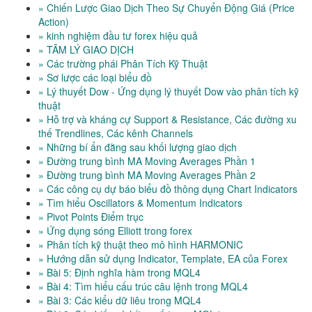
» Chiến Lược Giao Dịch Theo Sự Chuyển Động Giá (Price
Action)
» kinh nghiệm đầu tư forex hiệu quả
» TÂM LÝ GIAO DỊCH
» Các trường phái Phân Tích Kỹ Thuật
» Sơ lược các loại biểu đồ
» Lý thuyết Dow - Ứng dụng lý thuyết Dow vào phân tích kỹ
thuật
» Hỗ trợ và kháng cự Support & Resistance, Các đường xu
thế Trendlines, Các kênh Channels
» Những bí ẩn đằng sau khối lượng giao dịch
» Đường trung bình MA Moving Averages Phần 1
» Đường trung bình MA Moving Averages Phần 2
» Các công cụ dự báo biểu đồ thông dụng Chart Indicators
» Tìm hiểu Oscillators & Momentum Indicators
» Pivot Points Điểm trục
» Ứng dụng sóng Elliott trong forex
» Phân tích kỹ thuật theo mô hình HARMONIC
» Hướng dẫn sử dụng Indicator, Template, EA của Forex
» Bài 5: Định nghĩa hàm trong MQL4
» Bài 4: Tìm hiểu cấu trúc câu lệnh trong MQL4
» Bài 3: Các kiểu dữ liêu trong MQL4