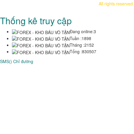
All rights reserved
Thống kê truy cập
Đang online:
3
Tuần :
1898
Tháng :
2152
Tổng :
830507
SMS()
Chỉ đường