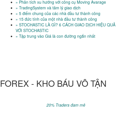
» Phân tích xu hướng với công cụ Moving Avarage
» TradingSystem và tâm lý giao dịch
» 5 điểm chung của các nhà đầu tư thành công
» 15 đức tính của một nhà đầu tư thành công
» STOCHASTIC LÀ GÌ? 6 CÁCH GIAO DỊCH HIỆU QUẢ
VỚI STOCHASTIC
» Tập trung vào Giá là con đường ngắn nhất
FOREX - KHO BÁU VÔ TẬN
Đầu tư luôn tiềm ẩn rủi ro, phải chấp nhận mất 100% vốn trước
khi tính lợi nhuận..
Sau 5 năm khoảng
20% Traders đam mê
kiếm được tiền với
Forex, còn lại thua lỗ.
Hãy chắc chắn có đủ kiến thức & kinh nghiệm cần thiết trước khi
nạp tiền vào sàn.