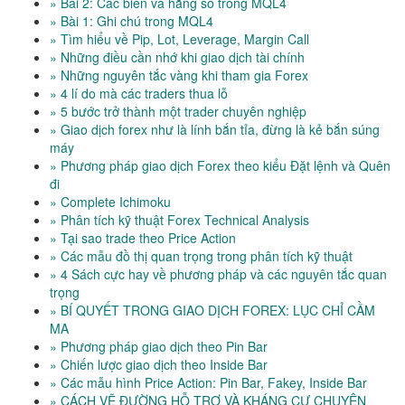
» Bài 2: Các biến và hằng số trong MQL4
» Bài 1: Ghi chú trong MQL4
» Tìm hiểu về Pip, Lot, Leverage, Margin Call
» Những điều cần nhớ khi giao dịch tài chính
» Những nguyên tắc vàng khi tham gia Forex
» 4 lí do mà các traders thua lỗ
» 5 bước trở thành một trader chuyên nghiệp
» Giao dịch forex như là lính bắn tỉa, đừng là kẻ bắn súng
máy
» Phương pháp giao dịch Forex theo kiểu Đặt lệnh và Quên
đi
» Complete Ichimoku
» Phân tích kỹ thuật Forex Technical Analysis
» Tại sao trade theo Price Action
» Các mẫu đồ thị quan trọng trong phân tích kỹ thuật
» 4 Sách cực hay về phương pháp và các nguyên tắc quan
trọng
» BÍ QUYẾT TRONG GIAO DỊCH FOREX: LỤC CHỈ CẦM
MA
» Phương pháp giao dịch theo Pin Bar
» Chiến lược giao dịch theo Inside Bar
» Các mẫu hình Price Action: Pin Bar, Fakey, Inside Bar
» CÁCH VẼ ĐƯỜNG HỖ TRỢ VÀ KHÁNG CỰ CHUYÊN