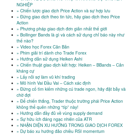
NGHIỆP
» Chiến lược giao dịch Price Action và sự hợp lưu
» Đừng giao dịch theo tin tức, hãy giao dịch theo Price
Action
» Phương pháp giao dịch đơn giản nhất thế giới
» Bollinger Bands là gì và cách sử dụng chỉ báo này như
thế nào?
» Video học Forex Căn Bản
» Phim giải trí dành cho Trade Forex
» Hướng dẫn sử dụng Heiken Ashi
» Chiến thuật giao dịch kết hợp: Heiken – BBands – Cản
kháng cự
» Lấy nỗi sợ làm vũ khí trading
» Mô hình Vai Đầu Vai – Cách xác định
» Đừng cố tìm kiếm những cú trade ngon, hãy đặt bẫy và
chờ đợi
» Để chiến thắng, Trader thuộc trường phái Price Action
không thể quên những “típ” này!
» Hướng dẫn đầy đủ về vùng supply demand
» Sự hữu ích đáng ngạc nhiên của ATR
» NHẬN DIỆN XU HƯỚNG TRONG GIAO DỊCH FOREX
» Dự báo xu hướng đảo chiều RSI momentum