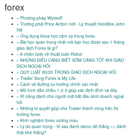
forex
» Phương pháp Wyckoff
» Trường phái Price Action mới - Lý thuyết trendline John
Hill
» Ứng dụng khoa học cảm xạ trong forex
» Bài học quan trọng nhất mà bạn học được sau 1 tháng
giao dịch Forex là gì?
» 8 chiến lược về thuật toán Robot
» NHỮNG ĐIỀU CÀNG BIẾT SỚM CÀNG TỐT KHI GIAO
DỊCH NGOẠI HỐI
» QUY LUẬT 80/20 TRONG GIAO DỊCH NGOẠI HỐI
» Trader Song Forex is My Life
» Cách vẽ đường xu hướng chính xác nhất
» Mô hình đảo chiều 1-2-3 giúp xác định đỉnh và đáy
» Kĩ năng dành cho người mới bắt đầu kinh doanh ngoại
hối
» Những bí quyết giúp cho Trader thành công trên thị
trường forex.
» Kinh nghiệm forex xương máu
» Lý do quan trọng - Vì sao đánh demo dễ thắng <> đánh
thật khó thắng?