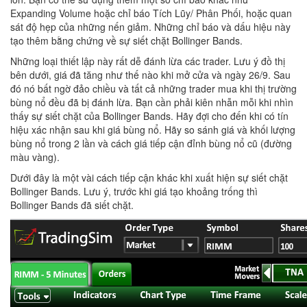
Expanding Volume hoặc chỉ báo Tích Lũy/ Phân Phối, hoặc quan
sát độ hẹp của những nến giảm. Những chỉ báo và dấu hiệu này
tạo thêm bằng chứng về sự siết chặt Bollinger Bands.
Những loại thiết lập này rất dễ đánh lừa các trader. Lưu ý đồ thị
bên dưới, giá đã tăng như thế nào khi mở cửa và ngày 26/9. Sau
đó nó bất ngờ đảo chiều và tất cả những trader mua khi thị trường
bùng nổ đều đã bị đánh lừa. Bạn cần phải kiên nhẫn mỗi khi nhìn
thấy sự siết chặt của Bollinger Bands. Hãy đợi cho đến khi có tín
hiệu xác nhận sau khi giá bùng nổ. Hãy so sánh giá và khối lượng
bùng nổ trong 2 lần và cách giá tiếp cận đỉnh bùng nổ cũ (đường
màu vàng).
Dưới đây là một vài cách tiếp cận khác khi xuất hiện sự siết chặt
Bollinger Bands. Lưu ý, trước khi giá tạo khoảng trống thì
Bollinger Bands đã siết chặt.