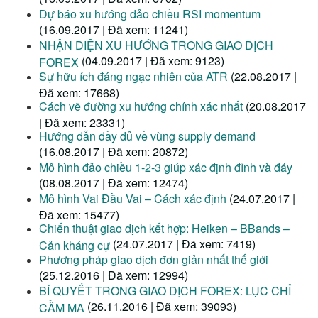
Dự báo xu hướng đảo chiều RSI momentum
(16.09.2017 | Đã xem: 11241)
NHẬN DIỆN XU HƯỚNG TRONG GIAO DỊCH
(04.09.2017 | Đã xem: 9123)
FOREX
Sự hữu ích đáng ngạc nhiên của ATR
(22.08.2017 |
Đã xem: 17668)
Cách vẽ đường xu hướng chính xác nhất
(20.08.2017
| Đã xem: 23331)
Hướng dẫn đầy đủ về vùng supply demand
(16.08.2017 | Đã xem: 20872)
Mô hình đảo chiều 1-2-3 giúp xác định đỉnh và đáy
(08.08.2017 | Đã xem: 12474)
Mô hình Vai Đầu Vai – Cách xác định
(24.07.2017 |
Đã xem: 15477)
Chiến thuật giao dịch kết hợp: Heiken – BBands –
(24.07.2017 | Đã xem: 7419)
Cản kháng cự
Phương pháp giao dịch đơn giản nhất thế giới
(25.12.2016 | Đã xem: 12994)
BÍ QUYẾT TRONG GIAO DỊCH FOREX: LỤC CHỈ
(26.11.2016 | Đã xem: 39093)
CẦM MA