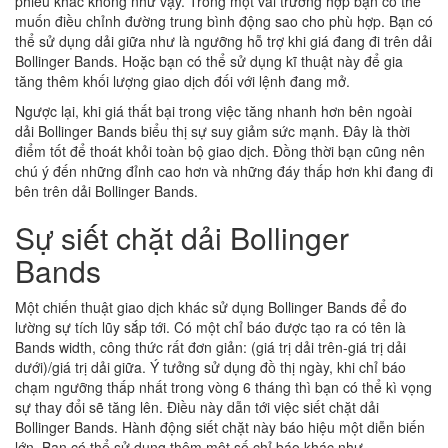
phiếu khác không như vậy. Trong một vài trường hợp bạn có thể
muốn điều chỉnh đường trung bình động sao cho phù hợp. Bạn có
thể sử dụng dải giữa như là ngưỡng hỗ trợ khi giá đang đi trên
dải
Bollinger Bands
. Hoặc bạn có thể sử dụng kĩ thuật này để gia
tăng thêm khối lượng giao dịch đối với lệnh đang mở.
Ngược lại, khi giá thất bại trong việc tăng nhanh hơn bên ngoài
dải Bollinger Bands biểu thị sự suy giảm sức mạnh. Đây là thời
điểm tốt để thoát khỏi toàn bộ giao dịch. Đồng thời bạn cũng nên
chú ý đến những đỉnh cao hơn và những đáy thấp hơn khi đang đi
bên trên dải Bollinger Bands.
Sự siết chặt dải Bollinger
Bands
Một chiến thuật giao dịch khác sử dụng Bollinger Bands để đo
lường sự tích lũy sắp tới. Có một chỉ báo được tạo ra có tên là
Bands width, công thức rất đơn giản: (giá trị dải trên-giá trị dải
dưới)/giá trị dải giữa. Ý tưởng sử dụng đồ thị ngày, khi chỉ báo
chạm ngưỡng thấp nhất trong vòng 6 tháng thì bạn có thể kì vọng
sự thay đổi sẽ tăng lên. Điều này dẫn tới việc siết chặt dải
Bollinger Bands. Hành động siết chặt này báo hiệu một diễn biến
lớn. Bạn có thể sử dụng thêm một số chỉ báo khác như