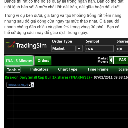
Bands
thì rất có thể nó sẽ quay lại trong ngắn hạn. Bạn có thể đặt
một lệnh bán với 3 mức chốt lời: dải trên, dải giữa hoặc dải dưới.
Trong ví dụ bên dưới, giá tăng và tạo khoảng trống rất tiềm năng
nhưng sau đó giá đóng cửa ngay tại mức thấp nhất. Giá sau đó
nhanh chóng đảo chiều và giảm 2% trong vòng 30 phút. Bạn có
thể sử dụng cách này để giao dịch trong ngày.