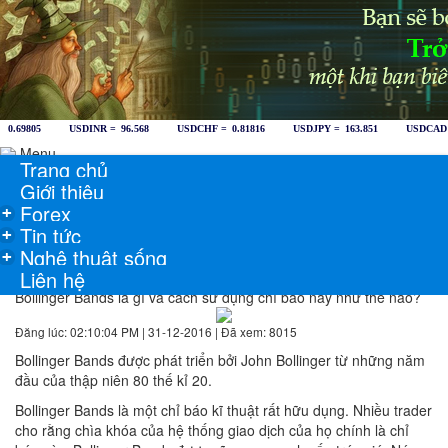
Menu
Trang chủ
Giới thiệu
Forex
+
Tin tức
+
Nghệ thuật sống
+
Liên hệ
Bollinger Bands là gì và cách sử dụng chỉ báo này như thế nào?
Đăng lúc: 02:10:04 PM | 31-12-2016 | Đã xem: 8015
Bollinger Bands được phát triển bởi John Bollinger từ những năm
đầu của thập niên 80 thế kỉ 20.
Bollinger Bands là
một chỉ báo kĩ thuật rất hữu dụng. Nhiều trader
cho rằng chìa khóa của hệ thống giao dịch của họ chính là chỉ