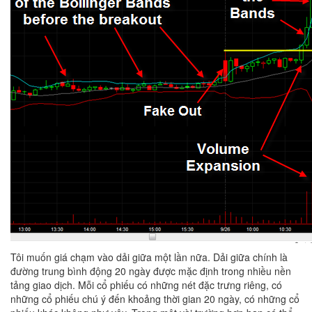
Tôi muốn giá chạm vào dải giữa một lần nữa. Dải giữa chính là
đường trung bình động 20 ngày được mặc định trong nhiều nền
tảng giao dịch. Mỗi cổ phiếu có những nét đặc trưng riêng, có
những cổ phiếu chú ý đến khoảng thời gian 20 ngày, có những cổ