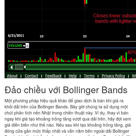
Đảo chiều với Bollinger Bands
Một phương pháp hiệu quả khác để giao dịch là bán khi giá ra
khỏi dải trên của Bollinger Bands. Bây giờ chúng ta sử dụng một
chút phân tích nến Nhật trong chiến thuật này. Ví dụ, thay vì bán
ngay khi giá tạo khoảng trống tăng vượt qua dải trên, hãy đợi xem
giá diễn biến như thế nào. Nếu sau khi tạo khoảng trống tăng, giá
đóng cửa gần mức thấp nhất và vẫn nằm bên ngoài dải
Bollinger