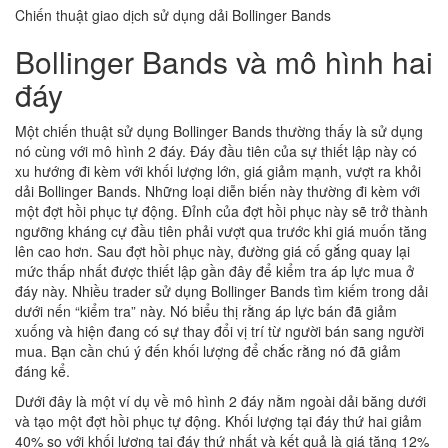
Chiến thuật giao dịch sử dụng dải Bollinger Bands
Bollinger Bands và mô hình hai
đáy
Một chiến thuật sử dụng
Bollinger Bands
thường thấy là sử dụng
nó cùng với mô hình 2 đáy. Đáy đầu tiên của sự thiết lập này có
xu hướng đi kèm với khối lượng lớn, giá giảm mạnh, vượt ra khỏi
dải Bollinger Bands. Những loại diễn biến này thường đi kèm với
một đợt hồi phục tự động. Đỉnh của đợt hồi phục này sẽ trở thành
ngưỡng kháng cự đầu tiên phải vượt qua trước khi giá muốn tăng
lên cao hơn. Sau đợt hồi phục này, đường giá cố gắng quay lại
mức thấp nhất được thiết lập gần đây để kiểm tra áp lực mua ở
đáy này. Nhiều trader sử dụng Bollinger Bands tìm kiếm trong dải
dưới nến “kiểm tra” này. Nó biểu thị rằng áp lực bán đã giảm
xuống và hiện đang có sự thay đổi vị trí từ người bán sang người
mua. Bạn cần chú ý đến khối lượng để chắc rằng nó đã giảm
đáng kể.
Dưới đây là một ví dụ về mô hình 2 đáy nằm ngoài dải băng dưới
và tạo một đợt hồi phục tự động. Khối lượng tại đáy thứ hai giảm
40% so với khối lượng tại đáy thứ nhất và kết quả là giá tăng 12%