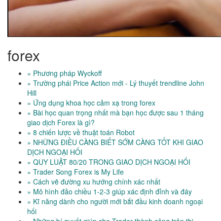
forex
» Phương pháp Wyckoff
» Trường phái Price Action mới - Lý thuyết trendline John
Hill
» Ứng dụng khoa học cảm xạ trong forex
» Bài học quan trọng nhất mà bạn học được sau 1 tháng
giao dịch Forex là gì?
» 8 chiến lược về thuật toán Robot
» NHỮNG ĐIỀU CÀNG BIẾT SỚM CÀNG TỐT KHI GIAO
DỊCH NGOẠI HỐI
» QUY LUẬT 80/20 TRONG GIAO DỊCH NGOẠI HỐI
» Trader Song Forex is My Life
» Cách vẽ đường xu hướng chính xác nhất
» Mô hình đảo chiều 1-2-3 giúp xác định đỉnh và đáy
» Kĩ năng dành cho người mới bắt đầu kinh doanh ngoại
hối