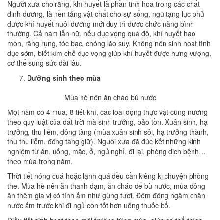
Người xưa cho rằng, khí huyết là phần tinh hoa trong các chất
dinh dưỡng, là nền tảng vật chất cho sự sống, ngũ tạng lục phủ
được khí huyết nuôi dưỡng mới duy trì được chức năng bình
thường. Cả nam lẫn nữ, nếu dục vọng quá độ, khí huyết hao
mòn, răng rụng, tóc bạc, chóng lão suy. Không nên sinh hoạt tình
dục sớm, biết kìm chế dục vọng giúp khí huyết được hưng vượng,
cơ thể sung sức dài lâu.
Dưỡng sinh theo mùa
Mùa hè nên ăn cháo bù nước
Một năm có 4 mùa, 8 tiết khí, các loài động thực vật cũng nương
theo quy luật của đất trời mà sinh trưởng, bảo tồn. Xuân sinh, hạ
trưởng, thu liễm, đông tàng (mùa xuân sinh sôi, hạ trưởng thành,
thu thu liễm, đông tàng giữ). Người xưa đã đúc kết những kinh
nghiệm từ ăn, uống, mặc, ở, ngủ nghỉ, đi lại, phòng dịch bệnh…
theo mùa trong năm.
Thời tiết nóng quá hoặc lạnh quá đều cần kiêng kị chuyện phòng
the. Mùa hè nên ăn thanh đạm, ăn cháo để bù nước, mùa đông
ăn thêm gia vị có tính ấm như gừng tươi. Đêm đông ngâm chân
nước ấm trước khi đi ngủ còn tốt hơn uống thuốc bổ.