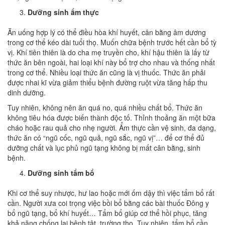
Dưỡng sinh ẩm thực
Ăn uống hợp lý có thể điều hòa khí huyết, cân bằng âm dương
trong cơ thể kéo dài tuổi thọ. Muốn chữa bệnh trước hết cần bổ tỳ
vị. Khí tiên thiên là do cha mẹ truyền cho, khí hậu thiên là lấy từ
thức ăn bên ngoài, hai loại khí này bổ trợ cho nhau và thống nhất
trong cơ thể. Nhiều loại thức ăn cũng là vị thuốc. Thức ăn phải
được nhai kĩ vừa giảm thiểu bệnh đường ruột vừa tăng hấp thu
dinh dưỡng.
Tuy nhiên, không nên ăn quá no, quá nhiều chất bổ. Thức ăn
không tiêu hóa được biến thành độc tố. Thỉnh thoảng ăn một bữa
cháo hoặc rau quả cho nhẹ người. Ẩm thực cần vệ sinh, đa dạng,
thức ăn có “ngũ cốc, ngũ quả, ngũ sắc, ngũ vị”… để cơ thể đủ
dưỡng chất và lục phủ ngũ tạng không bị mất cân bằng, sinh
bệnh.
Dưỡng sinh tẩm bổ
Khi cơ thể suy nhược, hư lao hoặc mới ốm dậy thì việc tẩm bổ rất
cần. Người xưa coi trọng việc bồi bổ bằng các bài thuốc Đông y
bổ ngũ tạng, bổ khí huyết… Tẩm bổ giúp cơ thể hồi phục, tăng
khả năng chống lại bệnh tật, trường thọ. Tuy nhiên, tẩm bổ cần