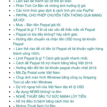
» Làm sao để thanh lọc cơ thể an toàn
» Phân Tích Cơ Bản về những ảnh hưởng tỷ giá
» Các hình thức giao dịch & cách tính phí của PayPal
» PAYPAL CHO PHÉP CHUYỂN TIỀN THÔNG QUA MẠNG
XÃ HỘI
» Mua – Bán tiền Paypal giá tốt
» Paypal là gì ? Tất cả các vấn đề thắc mắc về Paypal
» Paypal có lừa đảo không? hãy cảnh giác
» Hướng dẫn chuyển và nhận tiền USD trong tài khoản
Paypal
» Làm thế nào để rút tiền từ Paypal về tài khoản ngân hàng
thành công 100%
» Limit Paypal là gì ? Cách giải quyết nhanh nhất.
» Cách để Paypal hỗ trợ nhanh bằng tiếng Việt 2016
» Hướng dẫn đổi tên tài khoản paypal chuẩn nhất 2016
» Mã Zip Postal code Việt Nam
» Chụp ảnh màn hình Windows bằng công cụ Snipping
Tool có sẵn trên Windows
» Dự trữ ngoại hối của Việt Nam đạt 45 tỷ USD
» Áp dụng NEWS khủng! ra đòn
» NGHỆ THUẬT ĐẦU TƯ SỨC MẠNH LŨY TIẾN:
» Hỗ trợ điều trị bệnh bằng cách nhịn ăn
» Những Thuật Ngữ Cơ Bản