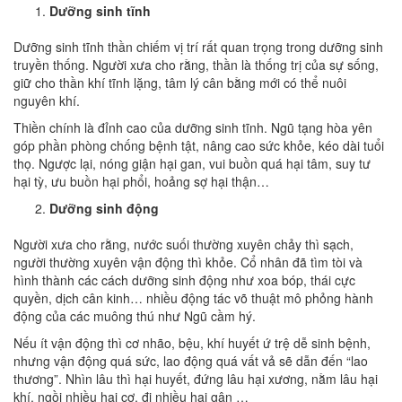
Dưỡng sinh tĩnh
Dưỡng sinh tĩnh thần chiếm vị trí rất quan trọng trong dưỡng sinh
truyền thống. Người xưa cho rằng, thần là thống trị của sự sống,
giữ cho thần khí tĩnh lặng, tâm lý cân bằng mới có thể nuôi
nguyên khí.
Thiền chính là đỉnh cao của dưỡng sinh tĩnh. Ngũ tạng hòa yên
góp phần phòng chống bệnh tật, nâng cao sức khỏe, kéo dài tuổi
thọ. Ngược lại, nóng giận hại gan, vui buồn quá hại tâm, suy tư
hại tỳ, ưu buồn hại phổi, hoảng sợ hại thận…
Dưỡng sinh động
Người xưa cho rằng, nước suối thường xuyên chảy thì sạch,
người thường xuyên vận động thì khỏe. Cổ nhân đã tìm tòi và
hình thành các cách dưỡng sinh động như xoa bóp, thái cực
quyền, dịch cân kinh… nhiều động tác võ thuật mô phỏng hành
động của các muông thú như Ngũ cầm hý.
Nếu ít vận động thì cơ nhão, bệu, khí huyết ứ trệ dễ sinh bệnh,
nhưng vận động quá sức, lao động quá vất vả sẽ dẫn đến “lao
thương”. Nhìn lâu thì hại huyết, đứng lâu hại xương, nằm lâu hại
khí, ngồi nhiều hại cơ, đi nhiều hại gân …