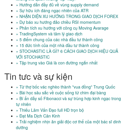
» Hướng dẫn đầy đủ về vùng supply demand
» Sự hữu ích đáng ngạc nhiên của ATR
» NHẬN DIỆN XU HƯỚNG TRONG GIAO DỊCH FOREX
» Dự báo xu hướng đảo chiều RSI momentum
» Phân tích xu hướng với công cụ Moving Avarage
» TradingSystem và tâm lý giao dịch
» 5 điểm chung của các nhà đầu tư thành công
» 15 đức tính của một nhà đầu tư thành công
» STOCHASTIC LÀ GÌ? 6 CÁCH GIAO DỊCH HIỆU QUẢ
VỚI STOCHASTIC
» Tập trung vào Giá là con đường ngắn nhất
Tin tưc và sự kiện
» Từ thợ bốc vác nghèo thành "vua đồng" Trung Quốc
» Bài học sâu sắc về cuộc sống từ chim đại bàng
» Bí ẩn dẫy số Fibonacci và sự trùng hợp kinh ngạc trong
tự nhiên
» Thiếu Lâm Vấn Đạo full HD trọn bộ
» Đạt Ma Dịch Cân Kinh
» Trải nghiệm nhịn ăn giải độc cơ thể của một bác sĩ dinh
dưỡng