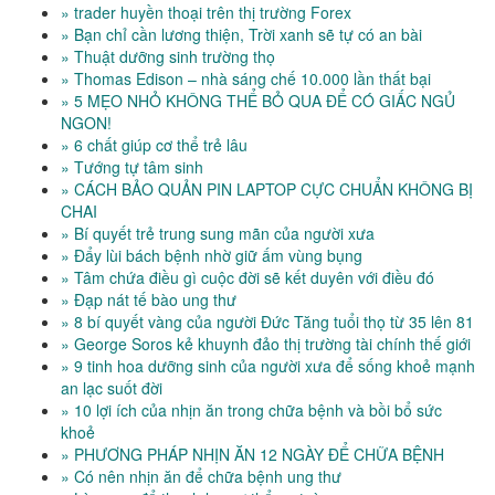
» trader huyền thoại trên thị trường Forex
» Bạn chỉ cần lương thiện, Trời xanh sẽ tự có an bài
» Thuật dưỡng sinh trường thọ
» Thomas Edison – nhà sáng chế 10.000 lần thất bại
» 5 MẸO NHỎ KHÔNG THỂ BỎ QUA ĐỂ CÓ GIẤC NGỦ
NGON!
» 6 chất giúp cơ thể trẻ lâu
» Tướng tự tâm sinh
» CÁCH BẢO QUẢN PIN LAPTOP CỰC CHUẨN KHÔNG BỊ
CHAI
» Bí quyết trẻ trung sung mãn của người xưa
» Đẩy lùi bách bệnh nhờ giữ ấm vùng bụng
» Tâm chứa điều gì cuộc đời sẽ kết duyên với điều đó
» Đạp nát tế bào ung thư
» 8 bí quyết vàng của người Đức Tăng tuổi thọ từ 35 lên 81
» George Soros kẻ khuynh đảo thị trường tài chính thế giới
» 9 tinh hoa dưỡng sinh của người xưa để sống khoẻ mạnh
an lạc suốt đời
» 10 lợi ích của nhịn ăn trong chữa bệnh và bồi bổ sức
khoẻ
» PHƯƠNG PHÁP NHỊN ĂN 12 NGÀY ĐỂ CHỮA BỆNH
» Có nên nhịn ăn để chữa bệnh ung thư