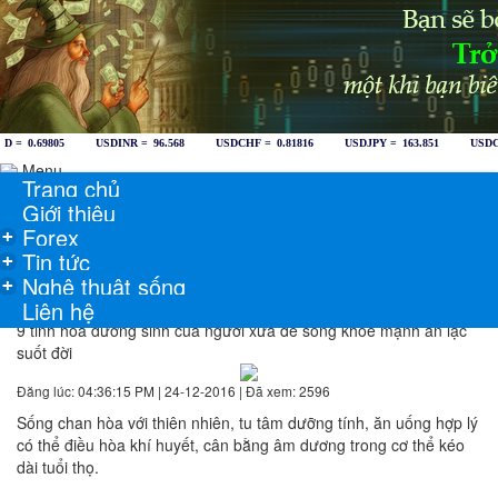
Menu
Trang chủ
Giới thiệu
Forex
+
Tin tức
+
Nghệ thuật sống
+
Liên hệ
9 tinh hoa dưỡng sinh của người xưa để sống khoẻ mạnh an lạc
suốt đời
Đăng lúc: 04:36:15 PM | 24-12-2016 | Đã xem: 2596
Sống chan hòa với thiên nhiên, tu tâm dưỡng tính, ăn uống hợp lý
có thể điều hòa khí huyết, cân bằng âm dương trong cơ thể kéo
dài tuổi thọ.