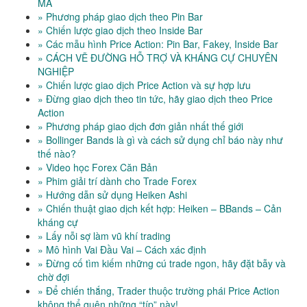
MA
» Phương pháp giao dịch theo Pin Bar
» Chiến lược giao dịch theo Inside Bar
» Các mẫu hình Price Action: Pin Bar, Fakey, Inside Bar
» CÁCH VẼ ĐƯỜNG HỖ TRỢ VÀ KHÁNG CỰ CHUYÊN
NGHIỆP
» Chiến lược giao dịch Price Action và sự hợp lưu
» Đừng giao dịch theo tin tức, hãy giao dịch theo Price
Action
» Phương pháp giao dịch đơn giản nhất thế giới
» Bollinger Bands là gì và cách sử dụng chỉ báo này như
thế nào?
» Video học Forex Căn Bản
» Phim giải trí dành cho Trade Forex
» Hướng dẫn sử dụng Heiken Ashi
» Chiến thuật giao dịch kết hợp: Heiken – BBands – Cản
kháng cự
» Lấy nỗi sợ làm vũ khí trading
» Mô hình Vai Đầu Vai – Cách xác định
» Đừng cố tìm kiếm những cú trade ngon, hãy đặt bẫy và
chờ đợi
» Để chiến thắng, Trader thuộc trường phái Price Action
không thể quên những “típ” này!