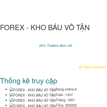
FOREX - KHO BÁU VÔ TẬN
Đầu tư luôn tiềm ẩn rủi ro, phải chấp nhận mất 100% vốn trước
khi tính lợi nhuận..
Sau 5 năm khoảng
20% Traders đam mê
kiếm được tiền với
Forex, còn lại thua lỗ.
Hãy chắc chắn có đủ kiến thức & kinh nghiệm cần thiết trước khi
nạp tiền vào sàn.
All rights reserved
Thống kê truy cập
Đang online:
4
Tuần :
1337
Tháng :
1907
Tổng :
830262