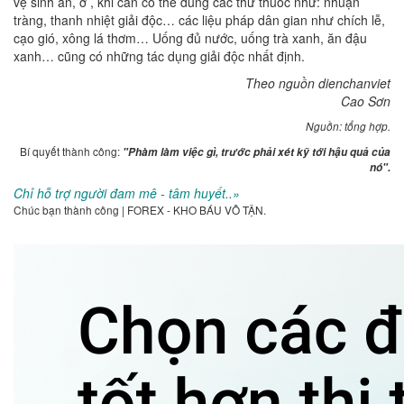
vệ sinh ăn, ở , khi cần có thể dùng các thứ thuốc như: nhuận
tràng, thanh nhiệt giải độc… các liệu pháp dân gian như chích lễ,
cạo gió, xông lá thơm… Uống đủ nước, uống trà xanh, ăn đậu
xanh… cũng có những tác dụng giải độc nhất định.
Theo nguồn dienchanviet
Cao Sơn
Nguồn: tổng hợp.
Bí quyết thành công:
"Phàm làm việc gì, trước phải xét kỹ tới hậu quả của
nó".
Chỉ hỗ trợ người đam mê - tâm huyết..»
Chúc bạn thành công | FOREX - KHO BÁU VÔ TẬN.