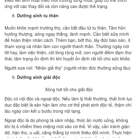
Điều tiết sinh hoạt theo môi trường từng mùa, giúp cơ thể thích
ứng với các thay đổi và còn nâng cao được thể trạng.
Dưỡng sinh tu thân
Muốn khỏe mạnh trường thọ, cần bắt đầu từ tu thân. Tâm hồn
hướng thượng, sống ngay thẳng, lành mạnh. Cần biết sửa mình
để hoàn thiện nhân cách. Thêm bạn, bớt thù, lấy đức báo oán, ít
tham vọng cá nhân làm con người thanh thản. Thường ngày nói
lời hay, làm việc thiện, cõi lòng rộng mở, con người điềm đạm thư
thái, tâm trạng ổn định thì khí huyết ổn định rất tốt cho sức khỏe.
Người xưa nói: “Nhân giả thọ” (người nhân đức thường sống lâu)
Dưỡng sinh giải độc
Xông hơi tốt cho giải độc
Độc có nội độc và ngoại độc. Nếu tâm lý thất thường, thất tình lục
dục đặc biệt là sân hận làm cho cơ thể phát sinh độc tố, thậm chí
lâu ngày còn kết u bướu trong nội tạng.
Ngoại độc là do phong tà xâm nhập, thức ăn nước uống, không
khí bị ô nhiễm theo miệng mũi vào cơ thể. Vì vậy, cần tránh giận
dữ, hận thù, u uất, căng thẳng tự mình thiêu đốt mình. Thực hiện