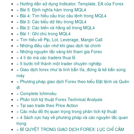
» Hướng dẫn sử dụng Indicator, Template, EA của Forex
» Bài 5: Định nghĩa hàm trong MQL4
» Bài 4: Tìm hiểu cấu trúc câu lệnh trong MQL4
» Bài 3: Các kiểu dữ liêu trong MQL4
» Bài 2: Các biến và hằng số trong MQL4
» Bài 1: Ghi chú trong MQL4
» Tìm hiểu về Pip, Lot, Leverage, Margin Call
» Những điều cần nhớ khi giao dịch tài chính
» Những nguyên tắc vàng khi tham gia Forex
» 4 lí do mà các traders thua lỗ
» 5 bước trở thành một trader chuyên nghiệp
» Giao dịch forex như là lính bắn tỉa, đừng là kẻ bắn súng
máy
» Phương pháp giao dịch Forex theo kiểu Đặt lệnh và Quên
đi
» Complete Ichimoku
» Phân tích kỹ thuật Forex Technical Analysis
» Tại sao trade theo Price Action
» Các mẫu đồ thị quan trọng trong phân tích kỹ thuật
» 4 Sách cực hay về phương pháp và các nguyên tắc quan
trọng
» BÍ QUYẾT TRONG GIAO DỊCH FOREX: LỤC CHỈ CẦM