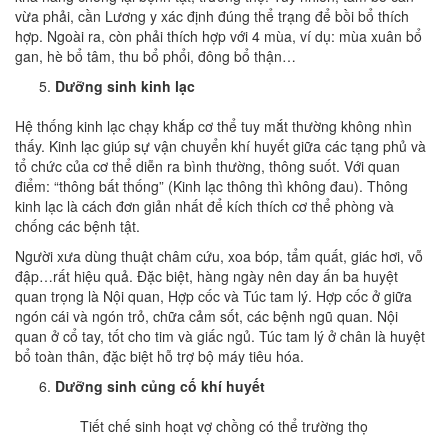
vừa phải, cần Lương y xác định đúng thể trạng để bồi bổ thích
hợp. Ngoài ra, còn phải thích hợp với 4 mùa, ví dụ: mùa xuân bổ
gan, hè bổ tâm, thu bổ phổi, đông bổ thận…
Dưỡng sinh kinh lạc
Hệ thống kinh lạc chạy khắp cơ thể tuy mắt thường không nhìn
thấy. Kinh lạc giúp sự vận chuyển khí huyết giữa các tạng phủ và
tổ chức của cơ thể diễn ra bình thường, thông suốt. Với quan
điểm: “thông bất thống” (Kinh lạc thông thì không đau). Thông
kinh lạc là cách đơn giản nhất để kích thích cơ thể phòng và
chống các bệnh tật.
Người xưa dùng thuật châm cứu, xoa bóp, tẩm quất, giác hơi, vỗ
đập…rất hiệu quả. Đặc biệt, hàng ngày nên day ấn ba huyệt
quan trọng là Nội quan, Hợp cốc và Túc tam lý. Hợp cốc ở giữa
ngón cái và ngón trỏ, chữa cảm sốt, các bệnh ngũ quan. Nội
quan ở cổ tay, tốt cho tim và giấc ngủ. Túc tam lý ở chân là huyệt
bổ toàn thân, đặc biệt hỗ trợ bộ máy tiêu hóa.
Dưỡng sinh củng cố khí huyết
Tiết chế sinh hoạt vợ chồng có thể trường thọ