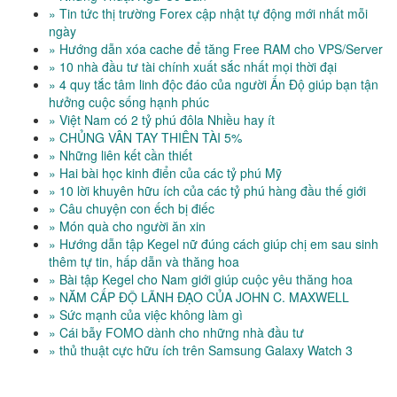
» Tin tức thị trường Forex cập nhật tự động mới nhất mỗi
ngày
» Hướng dẫn xóa cache để tăng Free RAM cho VPS/Server
» 10 nhà đầu tư tài chính xuất sắc nhất mọi thời đại
» 4 quy tắc tâm linh độc đáo của người Ấn Độ giúp bạn tận
hưởng cuộc sống hạnh phúc
» Việt Nam có 2 tỷ phú đôla Nhiều hay ít
» CHỦNG VÂN TAY THIÊN TÀI 5%
» Những liên kết cần thiết
» Hai bài học kinh điển của các tỷ phú Mỹ
» 10 lời khuyên hữu ích của các tỷ phú hàng đầu thế giới
» Câu chuyện con ếch bị điếc
» Món quà cho người ăn xin
» Hướng dẫn tập Kegel nữ đúng cách giúp chị em sau sinh
thêm tự tin, hấp dẫn và thăng hoa
» Bài tập Kegel cho Nam giới giúp cuộc yêu thăng hoa
» NĂM CẤP ĐỘ LÃNH ĐẠO CỦA JOHN C. MAXWELL
» Sức mạnh của việc không làm gì
» Cái bẫy FOMO dành cho những nhà đầu tư
» thủ thuật cực hữu ích trên Samsung Galaxy Watch 3