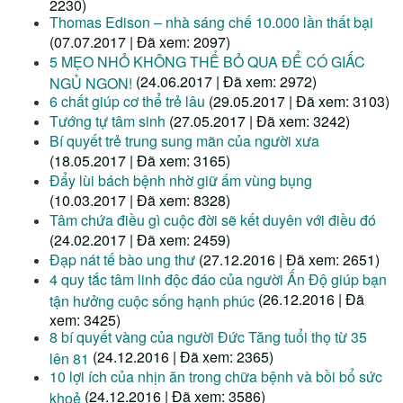
2230)
Thomas Edison – nhà sáng chế 10.000 lần thất bại
(07.07.2017 | Đã xem: 2097)
5 MẸO NHỎ KHÔNG THỂ BỎ QUA ĐỂ CÓ GIẤC
(24.06.2017 | Đã xem: 2972)
NGỦ NGON!
6 chất giúp cơ thể trẻ lâu
(29.05.2017 | Đã xem: 3103)
Tướng tự tâm sinh
(27.05.2017 | Đã xem: 3242)
Bí quyết trẻ trung sung mãn của người xưa
(18.05.2017 | Đã xem: 3165)
Đẩy lùi bách bệnh nhờ giữ ấm vùng bụng
(10.03.2017 | Đã xem: 8328)
Tâm chứa điều gì cuộc đời sẽ kết duyên với điều đó
(24.02.2017 | Đã xem: 2459)
Đạp nát tế bào ung thư
(27.12.2016 | Đã xem: 2651)
4 quy tắc tâm linh độc đáo của người Ấn Độ giúp bạn
(26.12.2016 | Đã
tận hưởng cuộc sống hạnh phúc
xem: 3425)
8 bí quyết vàng của người Đức Tăng tuổi thọ từ 35
(24.12.2016 | Đã xem: 2365)
lên 81
10 lợi ích của nhịn ăn trong chữa bệnh và bồi bổ sức
(24.12.2016 | Đã xem: 3586)
khoẻ