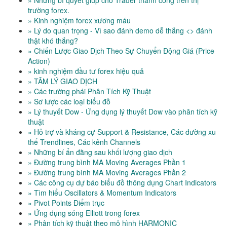
» Những bí quyết giúp cho Trader thành công trên thị
trường forex.
» Kinh nghiệm forex xương máu
» Lý do quan trọng - Vì sao đánh demo dễ thắng <> đánh
thật khó thắng?
» Chiến Lược Giao Dịch Theo Sự Chuyển Động Giá (Price
Action)
» kinh nghiệm đầu tư forex hiệu quả
» TÂM LÝ GIAO DỊCH
» Các trường phái Phân Tích Kỹ Thuật
» Sơ lược các loại biểu đồ
» Lý thuyết Dow - Ứng dụng lý thuyết Dow vào phân tích kỹ
thuật
» Hỗ trợ và kháng cự Support & Resistance, Các đường xu
thế Trendlines, Các kênh Channels
» Những bí ẩn đằng sau khối lượng giao dịch
» Đường trung bình MA Moving Averages Phần 1
» Đường trung bình MA Moving Averages Phần 2
» Các công cụ dự báo biểu đồ thông dụng Chart Indicators
» Tìm hiểu Oscillators & Momentum Indicators
» Pivot Points Điểm trục
» Ứng dụng sóng Elliott trong forex
» Phân tích kỹ thuật theo mô hình HARMONIC