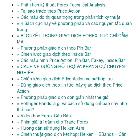
» Phân tích kỹ thuật Forex Technical Analysis
» Tại sao trade theo Price Action
» Các mẫu đồ thị quan trọng trong phân tích kỹ thuật
» 4 Sách cực hay về phương pháp và các nguyên tắc quan
trọng
» BÍ QUYẾT TRONG GIAO DỊCH FOREX: LỤC CHỈ CẦM
MA
» Phương pháp giao dịch theo Pin Bar
» Chiến lược giao dịch theo Inside Bar
» Các mẫu hình Price Action: Pin Bar, Fakey, Inside Bar
» CÁCH VẼ ĐƯỜNG HỖ TRỢ VÀ KHÁNG CỰ CHUYÊN
NGHIỆP
» Chiến lược giao dịch Price Action và sự hợp lưu
» Đừng giao dịch theo tin tức, hãy giao dịch theo Price
Action
» Phương pháp giao dịch đơn giản nhất thế giới
» Bollinger Bands là gì và cách sử dụng chỉ báo này như
thế nào?
» Video học Forex Căn Bản
» Phim giải trí dành cho Trade Forex
» Hướng dẫn sử dụng Heiken Ashi
» Chiến thuật giao dịch kết hợp: Heiken – BBands – Cản