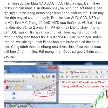
nhận định đó vẫn Mua CAD được trước khi giá chạy. Đánh theo
tin khủng cần nhất là sự nhanh nhạy và bình tĩnh, tốt nhất là nên
tập luyện trước bằng demo hoặc lệnh nhoe nhất có thể. Tuần này
cho đén nay có 4 tin rất mạnh, là tin lãi suất AUD, CAD, NZD và
tin việc làm MỸ. Trong đó CAD, NZD quá thuận lợi. AUD bị hit cả
hai đầu nếu đặt cả 2 phía. Tin Mỹ hôm nay không chạy, nhưng
bán USD sau khi tin ra vẫn có chút lời. Hôm nay tôi chụp hình
trính tự công việc trader tin lãi suất của NZD để minh họa, nhằm
trao đổi với các bạn, nhất là các bạn mới bước vào có thể chưa
biết. Cũng đánh theo tin nhưng nếu được chia sẻ cụ thể sẽ mau
biết hơn là tự tìm hiểu. Rất mong nhận được sự góp ý thêm của
các bạn!