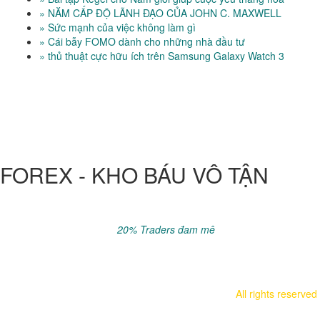
» NĂM CẤP ĐỘ LÃNH ĐẠO CỦA JOHN C. MAXWELL
» Sức mạnh của việc không làm gì
» Cái bẫy FOMO dành cho những nhà đầu tư
» thủ thuật cực hữu ích trên Samsung Galaxy Watch 3
FOREX - KHO BÁU VÔ TẬN
Đầu tư luôn tiềm ẩn rủi ro, phải chấp nhận mất 100% vốn trước
khi tính lợi nhuận..
Sau 5 năm khoảng
20% Traders đam mê
kiếm được tiền với
Forex, còn lại thua lỗ.
Hãy chắc chắn có đủ kiến thức & kinh nghiệm cần thiết trước khi
nạp tiền vào sàn.
All rights reserved