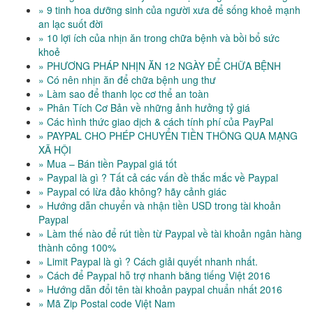
» 9 tinh hoa dưỡng sinh của người xưa để sống khoẻ mạnh
an lạc suốt đời
» 10 lợi ích của nhịn ăn trong chữa bệnh và bồi bổ sức
khoẻ
» PHƯƠNG PHÁP NHỊN ĂN 12 NGÀY ĐỂ CHỮA BỆNH
» Có nên nhịn ăn để chữa bệnh ung thư
» Làm sao để thanh lọc cơ thể an toàn
» Phân Tích Cơ Bản về những ảnh hưởng tỷ giá
» Các hình thức giao dịch & cách tính phí của PayPal
» PAYPAL CHO PHÉP CHUYỂN TIỀN THÔNG QUA MẠNG
XÃ HỘI
» Mua – Bán tiền Paypal giá tốt
» Paypal là gì ? Tất cả các vấn đề thắc mắc về Paypal
» Paypal có lừa đảo không? hãy cảnh giác
» Hướng dẫn chuyển và nhận tiền USD trong tài khoản
Paypal
» Làm thế nào để rút tiền từ Paypal về tài khoản ngân hàng
thành công 100%
» Limit Paypal là gì ? Cách giải quyết nhanh nhất.
» Cách để Paypal hỗ trợ nhanh bằng tiếng Việt 2016
» Hướng dẫn đổi tên tài khoản paypal chuẩn nhất 2016
» Mã Zip Postal code Việt Nam