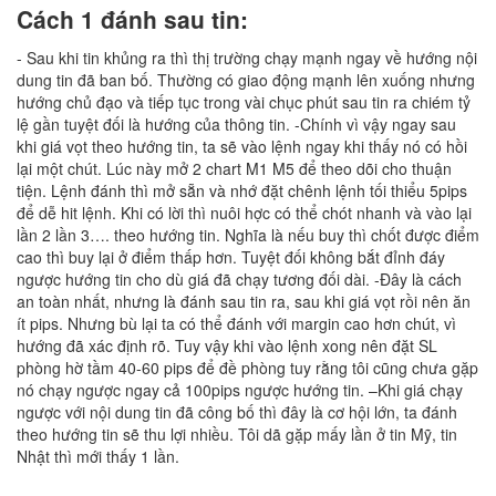
Cách 1 đánh sau tin:
- Sau khi tin khủng ra thì thị trường chạy mạnh ngay về hướng nội
dung tin đã ban bố. Thường có giao động mạnh lên xuống nhưng
hướng chủ đạo và tiếp tục trong vài chục phút sau tin ra chiém tỷ
lệ gần tuyệt đối là hướng của thông tin. -Chính vì vậy ngay sau
khi giá vọt theo hướng tin, ta sẽ vào lệnh ngay khi thấy nó có hồi
lại một chút. Lúc này mở 2 chart M1 M5 để theo dõi cho thuận
tiện. Lệnh đánh thì mở sẵn và nhớ đặt chênh lệnh tối thiểu 5pips
để dễ hit lệnh. Khi có lời thì nuôi hợc có thể chót nhanh và vào lại
lần 2 lần 3…. theo hướng tin. Nghĩa là nếu buy thì chốt được điểm
cao thì buy lại ở điểm thấp hơn. Tuyệt đối không bắt đỉnh đáy
ngược hướng tin cho dù giá đã chạy tương đối dài. -Đây là cách
an toàn nhất, nhưng là đánh sau tin ra, sau khi giá vọt rồi nên ăn
ít pips. Nhưng bù lại ta có thể đánh với margin cao hơn chút, vì
hướng đã xác định rõ. Tuy vậy khi vào lệnh xong nên đặt SL
phòng hờ tầm 40-60 pips để đề phòng tuy rằng tôi cũng chưa gặp
nó chạy ngược ngay cả 100pips ngược hướng tin. –Khi giá chạy
ngược với nội dung tin đã công bố thì đây là cơ hội lớn, ta đánh
theo hướng tin sẽ thu lợi nhiều. Tôi dã gặp mấy lần ở tin Mỹ, tin
Nhật thì mới thấy 1 lần.