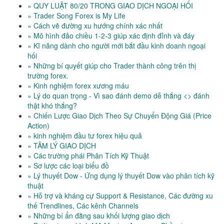
» QUY LUẬT 80/20 TRONG GIAO DỊCH NGOẠI HỐI
» Trader Song Forex is My Life
» Cách vẽ đường xu hướng chính xác nhất
» Mô hình đảo chiều 1-2-3 giúp xác định đỉnh và đáy
» Kĩ năng dành cho người mới bắt đầu kinh doanh ngoại
hối
» Những bí quyết giúp cho Trader thành công trên thị
trường forex.
» Kinh nghiệm forex xương máu
» Lý do quan trọng - Vì sao đánh demo dễ thắng <> đánh
thật khó thắng?
» Chiến Lược Giao Dịch Theo Sự Chuyển Động Giá (Price
Action)
» kinh nghiệm đầu tư forex hiệu quả
» TÂM LÝ GIAO DỊCH
» Các trường phái Phân Tích Kỹ Thuật
» Sơ lược các loại biểu đồ
» Lý thuyết Dow - Ứng dụng lý thuyết Dow vào phân tích kỹ
thuật
» Hỗ trợ và kháng cự Support & Resistance, Các đường xu
thế Trendlines, Các kênh Channels
» Những bí ẩn đằng sau khối lượng giao dịch