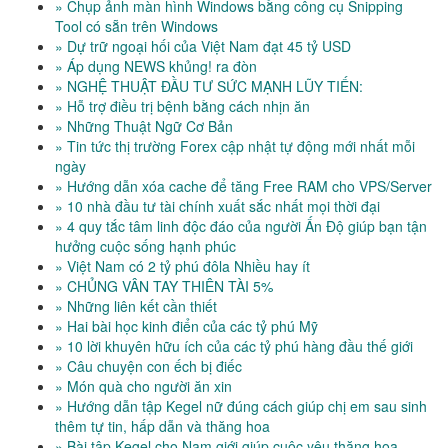
» Chụp ảnh màn hình Windows bằng công cụ Snipping
Tool có sẵn trên Windows
» Dự trữ ngoại hối của Việt Nam đạt 45 tỷ USD
» Áp dụng NEWS khủng! ra đòn
» NGHỆ THUẬT ĐẦU TƯ SỨC MẠNH LŨY TIẾN:
» Hỗ trợ điều trị bệnh bằng cách nhịn ăn
» Những Thuật Ngữ Cơ Bản
» Tin tức thị trường Forex cập nhật tự động mới nhất mỗi
ngày
» Hướng dẫn xóa cache để tăng Free RAM cho VPS/Server
» 10 nhà đầu tư tài chính xuất sắc nhất mọi thời đại
» 4 quy tắc tâm linh độc đáo của người Ấn Độ giúp bạn tận
hưởng cuộc sống hạnh phúc
» Việt Nam có 2 tỷ phú đôla Nhiều hay ít
» CHỦNG VÂN TAY THIÊN TÀI 5%
» Những liên kết cần thiết
» Hai bài học kinh điển của các tỷ phú Mỹ
» 10 lời khuyên hữu ích của các tỷ phú hàng đầu thế giới
» Câu chuyện con ếch bị điếc
» Món quà cho người ăn xin
» Hướng dẫn tập Kegel nữ đúng cách giúp chị em sau sinh
thêm tự tin, hấp dẫn và thăng hoa
» Bài tập Kegel cho Nam giới giúp cuộc yêu thăng hoa