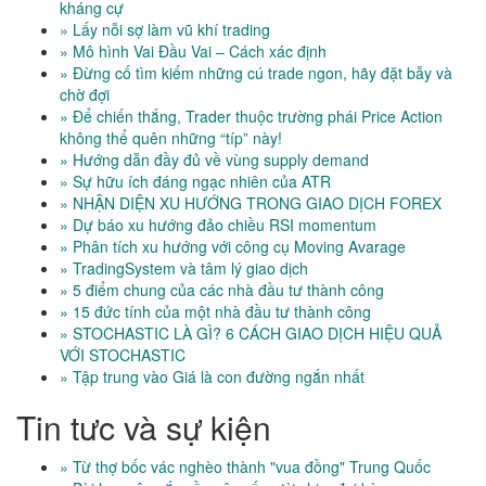
kháng cự
» Lấy nỗi sợ làm vũ khí trading
» Mô hình Vai Đầu Vai – Cách xác định
» Đừng cố tìm kiếm những cú trade ngon, hãy đặt bẫy và
chờ đợi
» Để chiến thắng, Trader thuộc trường phái Price Action
không thể quên những “típ” này!
» Hướng dẫn đầy đủ về vùng supply demand
» Sự hữu ích đáng ngạc nhiên của ATR
» NHẬN DIỆN XU HƯỚNG TRONG GIAO DỊCH FOREX
» Dự báo xu hướng đảo chiều RSI momentum
» Phân tích xu hướng với công cụ Moving Avarage
» TradingSystem và tâm lý giao dịch
» 5 điểm chung của các nhà đầu tư thành công
» 15 đức tính của một nhà đầu tư thành công
» STOCHASTIC LÀ GÌ? 6 CÁCH GIAO DỊCH HIỆU QUẢ
VỚI STOCHASTIC
» Tập trung vào Giá là con đường ngắn nhất
Tin tưc và sự kiện
» Từ thợ bốc vác nghèo thành "vua đồng" Trung Quốc