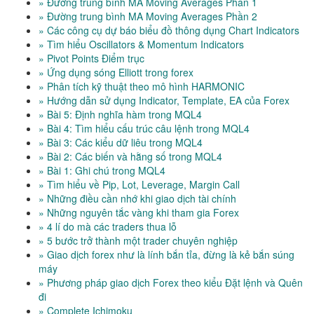
» Đường trung bình MA Moving Averages Phần 1
» Đường trung bình MA Moving Averages Phần 2
» Các công cụ dự báo biểu đồ thông dụng Chart Indicators
» Tìm hiểu Oscillators & Momentum Indicators
» Pivot Points Điểm trục
» Ứng dụng sóng Elliott trong forex
» Phân tích kỹ thuật theo mô hình HARMONIC
» Hướng dẫn sử dụng Indicator, Template, EA của Forex
» Bài 5: Định nghĩa hàm trong MQL4
» Bài 4: Tìm hiểu cấu trúc câu lệnh trong MQL4
» Bài 3: Các kiểu dữ liêu trong MQL4
» Bài 2: Các biến và hằng số trong MQL4
» Bài 1: Ghi chú trong MQL4
» Tìm hiểu về Pip, Lot, Leverage, Margin Call
» Những điều cần nhớ khi giao dịch tài chính
» Những nguyên tắc vàng khi tham gia Forex
» 4 lí do mà các traders thua lỗ
» 5 bước trở thành một trader chuyên nghiệp
» Giao dịch forex như là lính bắn tỉa, đừng là kẻ bắn súng
máy
» Phương pháp giao dịch Forex theo kiểu Đặt lệnh và Quên
đi
» Complete Ichimoku