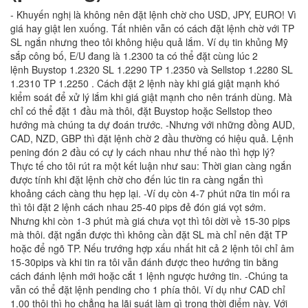
- Khuyến nghị là không nên đặt lệnh chờ cho USD, JPY, EURO! Vì
giá hay giật len xuống. Tất nhiên vẫn có cách đặt lệnh chờ với TP
SL ngắn nhưng theo tôi không hiệu quả lắm. Ví dụ tin khủng Mỹ
sắp công bố, E/U đang là 1.2300 ta có thể đặt cùng lúc 2
lệnh Buystop 1.2320 SL 1.2290 TP 1.2350 và Sellstop 1.2280 SL
1.2310 TP 1.2250 . Cách đặt 2 lệnh này khi giá giật mạnh khó
kiểm soát để xử lý lắm khi giá giật mạnh cho nên tránh dùng. Mà
chỉ có thể đặt 1 đầu mà thôi, đặt Buystop hoặc Sellstop theo
hướng mà chúng ta dự đoán trước. -Nhưng với những đồng AUD,
CAD, NZD, GBP thì đặt lệnh chờ 2 đầu thường có hiệu quả. Lệnh
pening đón 2 đầu có cự ly cách nhau như thế nào thì hợp lý?
Thực tế cho tôi rút ra một kết luận như sau: Thời gian càng ngắn
được tính khi đặt lệnh chờ cho đến lúc tin ra càng ngắn thì
khoảng cách càng thu hẹp lại. -Ví dụ còn 4-7 phút nữa tin mối ra
thì tôi đặt 2 lệnh cách nhau 25-40 pips đẻ đón giá vọt sớm.
Nhưng khi còn 1-3 phút mà giá chưa vọt thì tôi dời về 15-30 pips
mà thôi. đặt ngắn được thì không cần đặt SL mà chỉ nên đặt TP
hoặc để ngõ TP. Nếu trướng hợp xấu nhất hit cả 2 lệnh tôi chỉ âm
15-30pips và khi tin ra tôi vẫn đánh được theo hướng tin bằng
cách đánh lệnh mới hoặc cắt 1 lệnh ngược hướng tin. -Chúng ta
vẫn có thể đặt lệnh pending cho 1 phía thôi. Ví dụ như CAD chỉ
1.00 thôi thì họ chẳng hạ lãi suát làm gì trong thời điểm này. Với