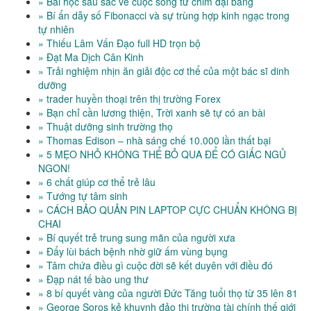
» Bài học sâu sắc về cuộc sống từ chim đại bàng
» Bí ẩn dẫy số Fibonacci và sự trùng hợp kinh ngạc trong
tự nhiên
» Thiếu Lâm Vấn Đạo full HD trọn bộ
» Đạt Ma Dịch Cân Kinh
» Trải nghiệm nhịn ăn giải độc cơ thể của một bác sĩ dinh
dưỡng
» trader huyền thoại trên thị trường Forex
» Bạn chỉ cần lương thiện, Trời xanh sẽ tự có an bài
» Thuật dưỡng sinh trường thọ
» Thomas Edison – nhà sáng chế 10.000 lần thất bại
» 5 MẸO NHỎ KHÔNG THỂ BỎ QUA ĐỂ CÓ GIẤC NGỦ
NGON!
» 6 chất giúp cơ thể trẻ lâu
» Tướng tự tâm sinh
» CÁCH BẢO QUẢN PIN LAPTOP CỰC CHUẨN KHÔNG BỊ
CHAI
» Bí quyết trẻ trung sung mãn của người xưa
» Đẩy lùi bách bệnh nhờ giữ ấm vùng bụng
» Tâm chứa điều gì cuộc đời sẽ kết duyên với điều đó
» Đạp nát tế bào ung thư
» 8 bí quyết vàng của người Đức Tăng tuổi thọ từ 35 lên 81
» George Soros kẻ khuynh đảo thị trường tài chính thế giới