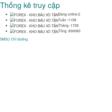
Thống kê truy cập
Đang online:
2
Tuần :
1158
Tháng :
1728
Tổng :
830083
SMS()
Chỉ đường