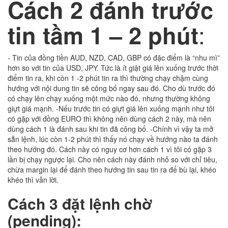
Cách 2 đánh trước
:
tin tầm 1 – 2 phút
- Tin của đồng tiền AUD, NZD, CAD, GBP có đặc điểm là “nhu mì”
hơn so với tin của USD, JPY. Tức là ít giật giá lên xuống trước thời
điểm tin ra, khi còn 1 -2 phút tin ra thì thường chạy chậm cùng
hướng với nội dung tin sẽ công bố ngay sau đó. Cho dù trước đó
có chạy lên chạy xuống một mức nào đó, nhưng thường không
giựt giá mạnh. -Nếu trước tin có giựt giá lên xuống mạnh như tôi
có gặp với đồng EURO thì không nên dùng cách 2 này, mà nên
dùng cách 1 là đánh sau khi tin đã công bố. -Chính vì vậy ta mở
sẵn lệnh, lúc còn 1-2 phút thì thấy nó chạy về hướng nào ta đánh
theo hướng đó. Cách này có nguy cơ hơn cách 1 vì tôi có gặp 3
lần bị chạy ngược lại. Cho nên cách này đánh nhỏ so với chỉ tiêu,
chừa margin lại để đánh theo hướng tin sau tin ra để bù lại, khéo
khéo thì vẫn lời.
Cách 3 đặt lệnh chờ
(pending):