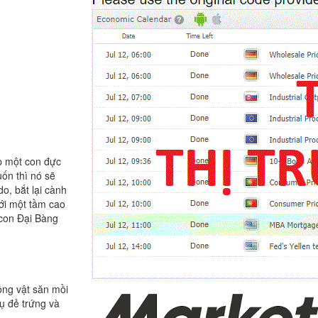
ặp một con đực
ốn thì nó sẽ
o, bắt lại cành
với một tầm cao
 con Đại Bàng
động vật săn mồi
ụ đẻ trứng và