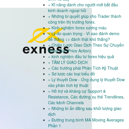
» Kĩ năng dành cho người mới bắt đầu
kinh doanh ngoại hối
» Những bí quyết giúp cho Trader thành
công trên thị trường forex.
» Kinh nghiệm forex xương máu
» Lý do quan trọng - Vì sao đánh demo
dễ thắng <> đánh thật khó thắng?
» Chiến Lược Giao Dịch Theo Sự Chuyển
Động Giá (Price Action)
» kinh nghiệm đầu tư forex hiệu quả
» TÂM LÝ GIAO DỊCH
» Các trường phái Phân Tích Kỹ Thuật
» Sơ lược các loại biểu đồ
» Lý thuyết Dow - Ứng dụng lý thuyết Dow
vào phân tích kỹ thuật
» Hỗ trợ và kháng cự Support &
Resistance, Các đường xu thế Trendlines,
Các kênh Channels
» Những bí ẩn đằng sau khối lượng giao
dịch
» Đường trung bình MA Moving Averages
Phần 1