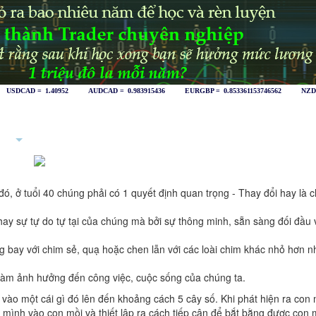
 thuật sống
Liên hệ
+
 đó, ở tuổi 40 chúng phải có 1 quyết định quan trọng - Thay đổi hay là c
y sự tự do tự tại của chúng mà bởi sự thông minh, sẵn sàng đối đầu v
 bay với chim sẻ, quạ hoặc chen lẫn với các loài chim khác nhỏ hơn nh
y làm ảnh hưởng đến công việc, cuộc sống của chúng ta.
vào một cái gì đó lên đến khoảng cách 5 cây số. Khi phát hiện ra con 
mình vào con mồi và thiết lập ra cách tiếp cận để bắt bằng được con 