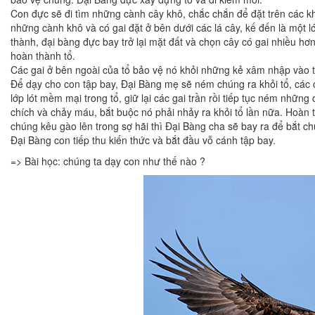
Con đực sẽ đi tìm những cành cây khô, chắc chắn để đặt trên các k
những cành khô và có gai đặt ở bên dưới các lá cây, kế đến là một l
thành, đại bàng đực bay trở lại mặt đất và chọn cây có gai nhiều hơ
hoàn thành tổ.
Các gai ở bên ngoài của tổ bảo vệ nó khỏi những kẻ xâm nhập vào tổ
Để dạy cho con tập bay, Đại Bàng mẹ sẽ ném chúng ra khỏi tổ, các c
lớp lót mềm mại trong tổ, giữ lại các gai trần rồi tiếp tục ném nhữn
chích và chảy máu, bắt buộc nó phải nhảy ra khỏi tổ lần nữa. Hoàn 
chúng kêu gào lên trong sợ hãi thì Đại Bàng cha sẽ bay ra để bắt chú
Đại Bàng con tiếp thu kiến thức và bắt đầu vỗ cánh tập bay.
=> Bài học: chúng ta dạy con như thế nào ?