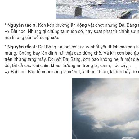
* Nguyên tắc 3:
Kền kền thường ăn động vật chết nhưng Đại Bàng t
=> Bài học: Những gì chúng ta muốn có, hãy suất phát từ chính sự 
mà không cần bỏ công sức.
* Nguyên tắc 4:
Đại Bàng Là loài chim duy nhất yêu thích các cơn b
mừng. Chúng bay lên đỉnh núi thật cao đứng chờ. Và khi cơn bão ập 
trên những tầng mây. Đối với Đại Bàng, cơn bão không hề là một điềm
đó, tất cả các loài chim khác thường ẩn trong lá, cành, hốc cây...
=> Bài học: Bão tố cuộc sống là cơ hội, là thách thức, là đòn bẩy để