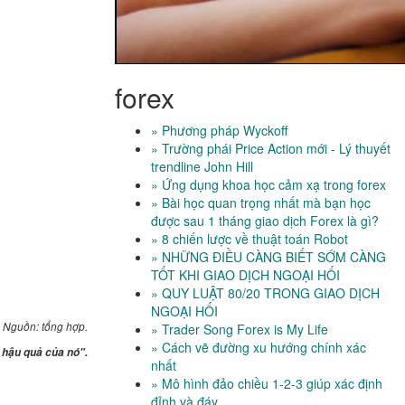
forex
» Phương pháp Wyckoff
» Trường phái Price Action mới - Lý thuyết
trendline John Hill
» Ứng dụng khoa học cảm xạ trong forex
» Bài học quan trọng nhất mà bạn học
được sau 1 tháng giao dịch Forex là gì?
» 8 chiến lược về thuật toán Robot
» NHỮNG ĐIỀU CÀNG BIẾT SỚM CÀNG
TỐT KHI GIAO DỊCH NGOẠI HỐI
» QUY LUẬT 80/20 TRONG GIAO DỊCH
NGOẠI HỐI
Nguồn: tổng hợp.
» Trader Song Forex is My Life
» Cách vẽ đường xu hướng chính xác
i hậu quả của nó".
nhất
» Mô hình đảo chiều 1-2-3 giúp xác định
đỉnh và đáy