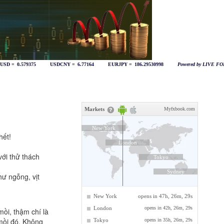
hết!
ới thử thách
ư ngỗng, vịt
mồi, thậm chí là
mồi đó. Không