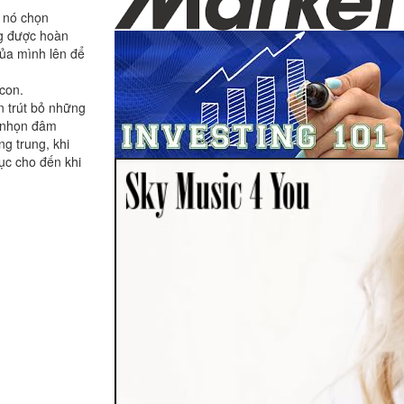
, nó chọn
ng được hoàn
của mình lên để
con.
n trút bỏ những
ai nhọn đâm
g trung, khi
tục cho đến khi