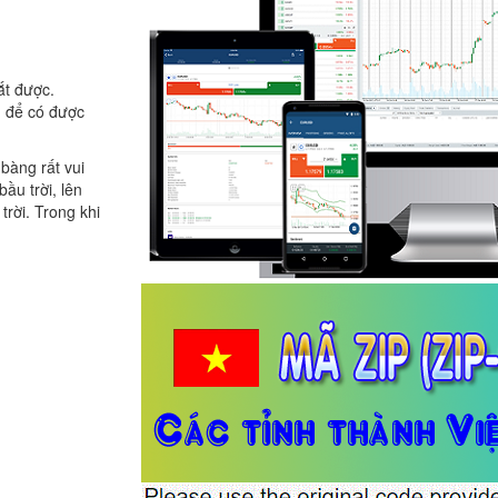
ắt được.
g để có được
bàng rất vui
ầu trời, lên
trời. Trong khi