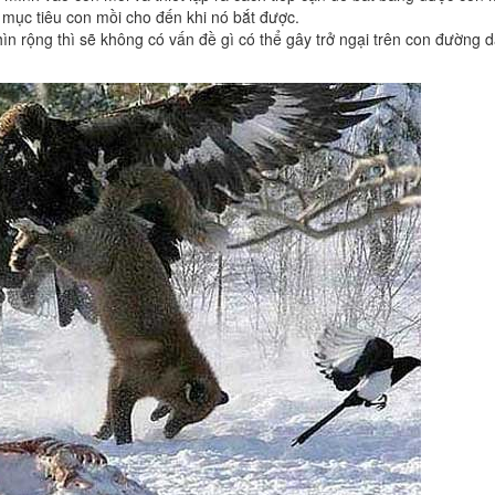
 mục tiêu con mồi cho đến khi nó bắt được.
hìn rộng thì sẽ không có vấn đề gì có thể gây trở ngại trên con đường 