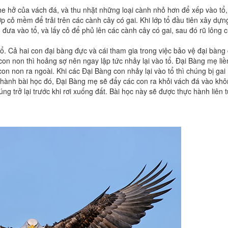
he hở của vách đá, và thu nhặt những loại cành nhỏ hơn để xếp vào tổ
ớp cỏ mềm để trải trên các cành cây có gai. Khi lớp tổ đầu tiên xây dự
n đưa vào tổ, và lấy cỏ để phủ lên các cành cây có gai, sau đó rũ lông 
. Cả hai con đại bàng đực và cái tham gia trong việc bảo vệ đại bàng 
on non thì hoảng sợ nên ngay lập tức nhảy lại vào tổ. Đại Bàng mẹ liề
g con non ra ngoài. Khi các Đại Bàng con nhảy lại vào tổ thì chúng bị g
thành bài học đó, Đại Bàng mẹ sẽ đẩy các con ra khỏi vách đá vào khôn
ng trở lại trước khi rơi xuống đất. Bài học này sẽ được thực hành liên 