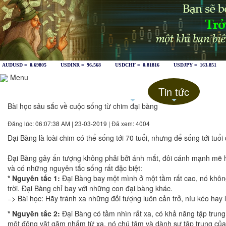
Menu
Trang chủ
Giới thiệu
Forex
Tin tức
Nghệ
+
+
Bài học sâu sắc về cuộc sống từ chim đại bàng
Đăng lúc: 06:07:38 AM | 23-03-2019 | Đã xem: 4004
Đại Bàng là loài chim có thể sống tới 70 tuổi, nhưng để sống tới tuổi
Đại Bàng gây ấn tượng không phải bởi ánh mắt, đôi cánh mạnh mẽ ha
và có những nguyên tắc sống rất đặc biệt:
* Nguyên tắc 1:
Đại Bàng bay một mình ở một tầm rất cao, nó không
trời. Đại Bàng chỉ bay với những con đại bàng khác.
=> Bài học: Hãy tránh xa những đối tượng luôn cản trở, níu kéo ha
* Nguyên tắc 2:
Đại Bàng có tầm nhìn rất xa, có khả năng tập trung 
một động vật gặm nhấm từ xa, nó chú tâm và dành sự tập trung của 