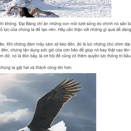
hì không. Đại Bàng chỉ ăn những con mồi tươi sống do chính nó săn b
nổ lực của chúng ta để tạo nên. Hãy cẩn thận với những gì quá dễ dàn
ão. Khi những đám mây xám xịt kéo đến, đó là lúc những chú chim đại 
đến, chúng tận dụng sức gió của cơn bão để giúp nó bay thật cao lên b
 dữ, nó là đòn bẩy, là cơ hội để củng cố thêm quyền lực thống trị bầu 
 chúng ta gặt hái và thành công lớn hơn.