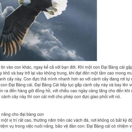
 tin vào con khác, ngay kể cả với bạn đời. Khi một con Đại Bàng cái g
y khô và bay trở lại vào không trung, khi đạt đến một tầm cao mong mu
ành cây này. Con đực thả mình nhanh hơn so với cành cây đang rơi tự d
 con Đại Bàng cái. Đại Bàng Cái tiếp tục gắp cành cây này và bay lên 
diễn ra đến hàng giờ đồng hồ, với chiều cao ngày càng tăng cho đến khi
 cành cây này thì con cái mới cho phép con đực giao phối với nó.
ỹ năng cho đại bàng con
 một vị trí rất cao, thường nằm trên các vách đá, nơi không có bất kỳ 
nhiệm vụ trong việc nuôi nấng, bảo vệ đàn con: Đại Bàng cái có nhiệm v