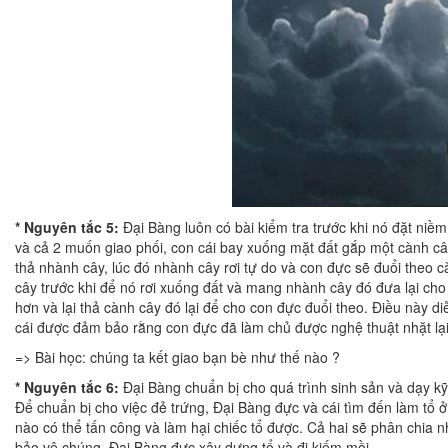
* Nguyên tắc 5:
Đại Bàng luôn có bài kiểm tra trước khi nó đặt niềm
và cả 2 muốn giao phối, con cái bay xuống mặt đất gắp một cành câ
thả nhành cây, lúc đó nhành cây rơi tự do và con đực sẽ đuổi theo c
cây trước khi để nó rơi xuống đất và mang nhành cây đó đưa lại cho
hơn và lại thả cành cây đó lại để cho con đực đuổi theo. Điều này 
cái được đảm bảo rằng con đực đã làm chủ được nghệ thuật nhặt lại
=> Bài học: chúng ta kết giao bạn bè như thế nào ?
* Nguyên tắc 6:
Đại Bàng chuẩn bị cho quá trình sinh sản và dạy k
Để chuẩn bị cho việc đẻ trứng, Đại Bàng đực và cái tìm đến làm tổ ở
nào có thể tấn công và làm hại chiếc tổ được. Cả hai sẽ phân chia 
bảo vệ chúng. Đại Bàng đực xây dựng tổ và đi kiếm mồi.