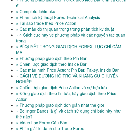
đi
» Complete Ichimoku
» Phân tích kỹ thuật Forex Technical Analysis
» Tại sao trade theo Price Action
» Các mẫu đồ thị quan trọng trong phân tích kỹ thuật
» 4 Sách cực hay về phương pháp và các nguyên tắc quan
trọng
» BÍ QUYẾT TRONG GIAO DỊCH FOREX: LỤC CHỈ CẦM
MA
» Phương pháp giao dịch theo Pin Bar
» Chiến lược giao dịch theo Inside Bar
» Các mẫu hình Price Action: Pin Bar, Fakey, Inside Bar
» CÁCH VẼ ĐƯỜNG HỖ TRỢ VÀ KHÁNG CỰ CHUYÊN
NGHIỆP
» Chiến lược giao dịch Price Action và sự hợp lưu
» Đừng giao dịch theo tin tức, hãy giao dịch theo Price
Action
» Phương pháp giao dịch đơn giản nhất thế giới
» Bollinger Bands là gì và cách sử dụng chỉ báo này như
thế nào?
» Video học Forex Căn Bản
» Phim giải trí dành cho Trade Forex