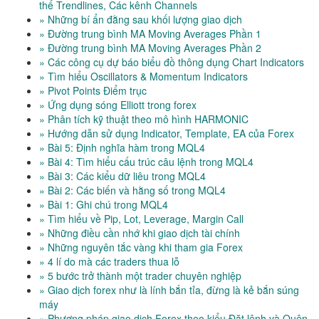
thế Trendlines, Các kênh Channels
» Những bí ẩn đằng sau khối lượng giao dịch
» Đường trung bình MA Moving Averages Phần 1
» Đường trung bình MA Moving Averages Phần 2
» Các công cụ dự báo biểu đồ thông dụng Chart Indicators
» Tìm hiểu Oscillators & Momentum Indicators
» Pivot Points Điểm trục
» Ứng dụng sóng Elliott trong forex
» Phân tích kỹ thuật theo mô hình HARMONIC
» Hướng dẫn sử dụng Indicator, Template, EA của Forex
» Bài 5: Định nghĩa hàm trong MQL4
» Bài 4: Tìm hiểu cấu trúc câu lệnh trong MQL4
» Bài 3: Các kiểu dữ liêu trong MQL4
» Bài 2: Các biến và hằng số trong MQL4
» Bài 1: Ghi chú trong MQL4
» Tìm hiểu về Pip, Lot, Leverage, Margin Call
» Những điều cần nhớ khi giao dịch tài chính
» Những nguyên tắc vàng khi tham gia Forex
» 4 lí do mà các traders thua lỗ
» 5 bước trở thành một trader chuyên nghiệp
» Giao dịch forex như là lính bắn tỉa, đừng là kẻ bắn súng
máy
» Phương pháp giao dịch Forex theo kiểu Đặt lệnh và Quên