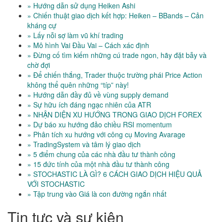
» Hướng dẫn sử dụng Heiken Ashi
» Chiến thuật giao dịch kết hợp: Heiken – BBands – Cản
kháng cự
» Lấy nỗi sợ làm vũ khí trading
» Mô hình Vai Đầu Vai – Cách xác định
» Đừng cố tìm kiếm những cú trade ngon, hãy đặt bẫy và
chờ đợi
» Để chiến thắng, Trader thuộc trường phái Price Action
không thể quên những “típ” này!
» Hướng dẫn đầy đủ về vùng supply demand
» Sự hữu ích đáng ngạc nhiên của ATR
» NHẬN DIỆN XU HƯỚNG TRONG GIAO DỊCH FOREX
» Dự báo xu hướng đảo chiều RSI momentum
» Phân tích xu hướng với công cụ Moving Avarage
» TradingSystem và tâm lý giao dịch
» 5 điểm chung của các nhà đầu tư thành công
» 15 đức tính của một nhà đầu tư thành công
» STOCHASTIC LÀ GÌ? 6 CÁCH GIAO DỊCH HIỆU QUẢ
VỚI STOCHASTIC
» Tập trung vào Giá là con đường ngắn nhất
Tin tưc và sự kiện