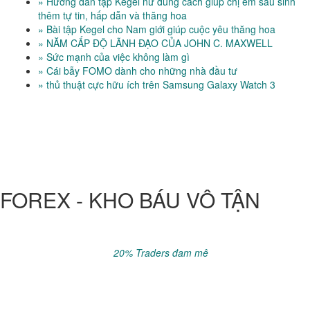
» Hướng dẫn tập Kegel nữ đúng cách giúp chị em sau sinh
thêm tự tin, hấp dẫn và thăng hoa
» Bài tập Kegel cho Nam giới giúp cuộc yêu thăng hoa
» NĂM CẤP ĐỘ LÃNH ĐẠO CỦA JOHN C. MAXWELL
» Sức mạnh của việc không làm gì
» Cái bẫy FOMO dành cho những nhà đầu tư
» thủ thuật cực hữu ích trên Samsung Galaxy Watch 3
FOREX - KHO BÁU VÔ TẬN
Đầu tư luôn tiềm ẩn rủi ro, phải chấp nhận mất 100% vốn trước
khi tính lợi nhuận..
Sau 5 năm khoảng
20% Traders đam mê
kiếm được tiền với
Forex, còn lại thua lỗ.
Hãy chắc chắn có đủ kiến thức & kinh nghiệm cần thiết trước khi
nạp tiền vào sàn.