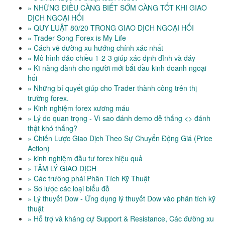
» NHỮNG ĐIỀU CÀNG BIẾT SỚM CÀNG TỐT KHI GIAO
DỊCH NGOẠI HỐI
» QUY LUẬT 80/20 TRONG GIAO DỊCH NGOẠI HỐI
» Trader Song Forex is My Life
» Cách vẽ đường xu hướng chính xác nhất
» Mô hình đảo chiều 1-2-3 giúp xác định đỉnh và đáy
» Kĩ năng dành cho người mới bắt đầu kinh doanh ngoại
hối
» Những bí quyết giúp cho Trader thành công trên thị
trường forex.
» Kinh nghiệm forex xương máu
» Lý do quan trọng - Vì sao đánh demo dễ thắng <> đánh
thật khó thắng?
» Chiến Lược Giao Dịch Theo Sự Chuyển Động Giá (Price
Action)
» kinh nghiệm đầu tư forex hiệu quả
» TÂM LÝ GIAO DỊCH
» Các trường phái Phân Tích Kỹ Thuật
» Sơ lược các loại biểu đồ
» Lý thuyết Dow - Ứng dụng lý thuyết Dow vào phân tích kỹ
thuật
» Hỗ trợ và kháng cự Support & Resistance, Các đường xu