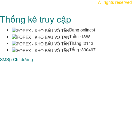
All rights reserved
Thống kê truy cập
Đang online:
4
Tuần :
1888
Tháng :
2142
Tổng :
830497
SMS()
Chỉ đường