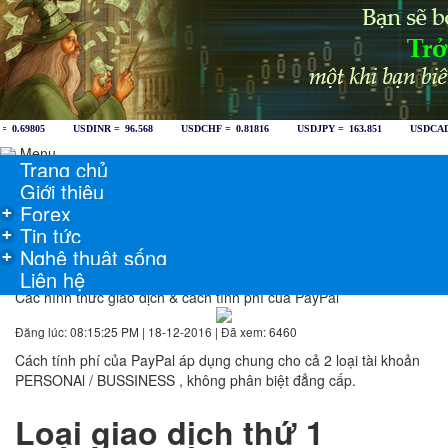
Menu
Trang chủ
Giới thiệu
Forex
+
Tin tức
+
Nghệ thuật sống
+
Liên hệ
Các hình thức giao dịch & cách tính phí của PayPal
Đăng lúc: 08:15:25 PM | 18-12-2016 | Đã xem: 6460
Cách tính phí của PayPal áp dụng chung cho cả 2 loại tài khoản
PERSONAl / BUSSINESS , không phân biệt đẳng cấp.
Loại giao dịch thứ 1