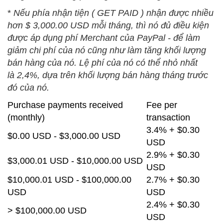
*
Nếu phía nhận tiện ( GET PAID )
nhận được
nhiều
hơn
$
3,000.00
USD mỗi
tháng
, thì nó
đủ điều kiện
được
áp dụng phí
Merchant
của PayPal
-
để làm
giảm
chi phí
của nó cũng
như
làm tăng
khối lượng
bán hàng
của nó
.
Lệ phí
của nó
có thể
nhỏ nhất
là
2,4
%
, dựa
trên
khối lượng
bán hàng
tháng
trước
đó
của nó
.
Purchase payments received
Fee per
(monthly)
transaction
3.4% + $0.30
$0.00 USD - $3,000.00 USD
USD
2.9% + $0.30
$3,000.01 USD - $10,000.00 USD
USD
$10,000.01 USD - $100,000.00
2.7% + $0.30
USD
USD
2.4% + $0.30
> $100,000.00 USD
USD