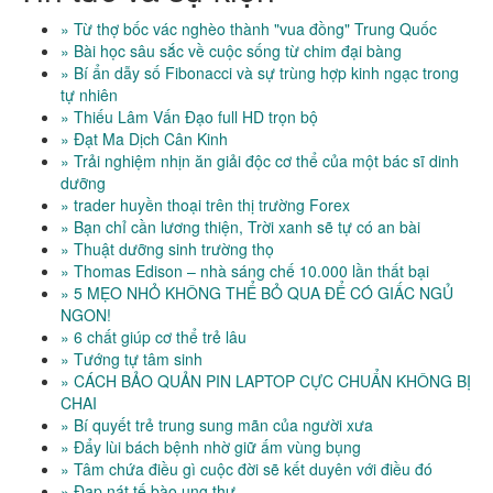
» Từ thợ bốc vác nghèo thành "vua đồng" Trung Quốc
» Bài học sâu sắc về cuộc sống từ chim đại bàng
» Bí ẩn dẫy số Fibonacci và sự trùng hợp kinh ngạc trong
tự nhiên
» Thiếu Lâm Vấn Đạo full HD trọn bộ
» Đạt Ma Dịch Cân Kinh
» Trải nghiệm nhịn ăn giải độc cơ thể của một bác sĩ dinh
dưỡng
» trader huyền thoại trên thị trường Forex
» Bạn chỉ cần lương thiện, Trời xanh sẽ tự có an bài
» Thuật dưỡng sinh trường thọ
» Thomas Edison – nhà sáng chế 10.000 lần thất bại
» 5 MẸO NHỎ KHÔNG THỂ BỎ QUA ĐỂ CÓ GIẤC NGỦ
NGON!
» 6 chất giúp cơ thể trẻ lâu
» Tướng tự tâm sinh
» CÁCH BẢO QUẢN PIN LAPTOP CỰC CHUẨN KHÔNG BỊ
CHAI
» Bí quyết trẻ trung sung mãn của người xưa
» Đẩy lùi bách bệnh nhờ giữ ấm vùng bụng
» Tâm chứa điều gì cuộc đời sẽ kết duyên với điều đó
» Đạp nát tế bào ung thư