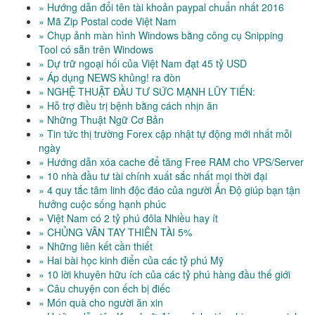
» Hướng dẫn đổi tên tài khoản paypal chuẩn nhất 2016
» Mã Zip Postal code Việt Nam
» Chụp ảnh màn hình Windows bằng công cụ Snipping
Tool có sẵn trên Windows
» Dự trữ ngoại hối của Việt Nam đạt 45 tỷ USD
» Áp dụng NEWS khủng! ra đòn
» NGHỆ THUẬT ĐẦU TƯ SỨC MẠNH LŨY TIẾN:
» Hỗ trợ điều trị bệnh bằng cách nhịn ăn
» Những Thuật Ngữ Cơ Bản
» Tin tức thị trường Forex cập nhật tự động mới nhất mỗi
ngày
» Hướng dẫn xóa cache để tăng Free RAM cho VPS/Server
» 10 nhà đầu tư tài chính xuất sắc nhất mọi thời đại
» 4 quy tắc tâm linh độc đáo của người Ấn Độ giúp bạn tận
hưởng cuộc sống hạnh phúc
» Việt Nam có 2 tỷ phú đôla Nhiều hay ít
» CHỦNG VÂN TAY THIÊN TÀI 5%
» Những liên kết cần thiết
» Hai bài học kinh điển của các tỷ phú Mỹ
» 10 lời khuyên hữu ích của các tỷ phú hàng đầu thế giới
» Câu chuyện con ếch bị điếc
» Món quà cho người ăn xin