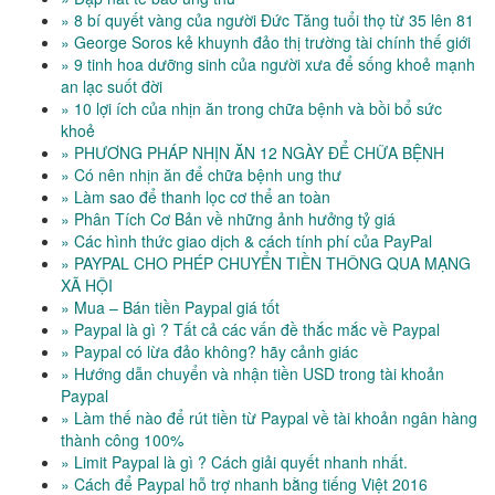
» 8 bí quyết vàng của người Đức Tăng tuổi thọ từ 35 lên 81
» George Soros kẻ khuynh đảo thị trường tài chính thế giới
» 9 tinh hoa dưỡng sinh của người xưa để sống khoẻ mạnh
an lạc suốt đời
» 10 lợi ích của nhịn ăn trong chữa bệnh và bồi bổ sức
khoẻ
» PHƯƠNG PHÁP NHỊN ĂN 12 NGÀY ĐỂ CHỮA BỆNH
» Có nên nhịn ăn để chữa bệnh ung thư
» Làm sao để thanh lọc cơ thể an toàn
» Phân Tích Cơ Bản về những ảnh hưởng tỷ giá
» Các hình thức giao dịch & cách tính phí của PayPal
» PAYPAL CHO PHÉP CHUYỂN TIỀN THÔNG QUA MẠNG
XÃ HỘI
» Mua – Bán tiền Paypal giá tốt
» Paypal là gì ? Tất cả các vấn đề thắc mắc về Paypal
» Paypal có lừa đảo không? hãy cảnh giác
» Hướng dẫn chuyển và nhận tiền USD trong tài khoản
Paypal
» Làm thế nào để rút tiền từ Paypal về tài khoản ngân hàng
thành công 100%
» Limit Paypal là gì ? Cách giải quyết nhanh nhất.
» Cách để Paypal hỗ trợ nhanh bằng tiếng Việt 2016