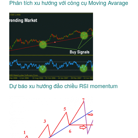
Phân tích xu hướng với công cụ Moving Avarage
Dự báo xu hướng đảo chiều RSI momentum