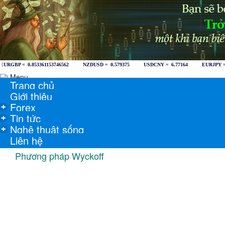
Menu
Trang chủ
Giới thiệu
Forex
+
Tin tức
+
Nghệ thuật sống
+
Liên hệ
Phương pháp Wyckoff