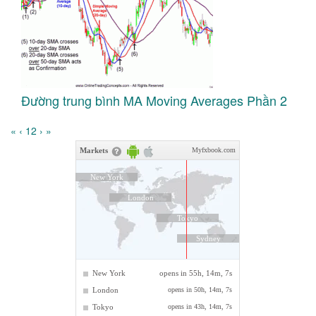
Đường trung bình MA Moving Averages Phần 2
«
‹
1
2
›
»